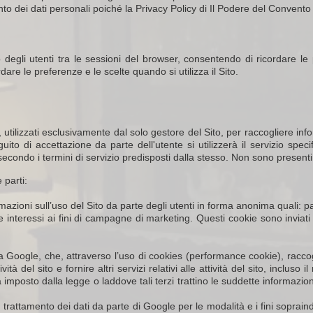
nto dei dati personali poiché la Privacy Policy di Il Podere del Convento 
 degli utenti tra le sessioni del browser, consentendo di ricordare le
dare le preferenze e le scelte quando si utilizza il Sito.
s, utilizzati esclusivamente dal solo gestore del Sito, per raccogliere 
guito di accettazione da parte dell'utente si utilizzerà il servizio spec
condo i termini di servizio predisposti dalla stesso. Non sono presenti co
 parti:
ormazioni sull’uso del Sito da parte degli utenti in forma anonima quali: p
teressi ai fini di campagne di marketing. Questi cookie sono inviati da d
da Google, che, attraverso l’uso di cookies (performance cookie), raccog
tà del sito e fornire altri servizi relativi alle attività del sito, incluso
a imposto dalla legge o laddove tali terzi trattino le suddette informazi
l trattamento dei dati da parte di Google per le modalità e i fini soprain