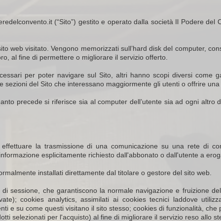
deredelconvento.it (“Sito”) gestito e operato dalla società Il Podere d
 dal sito web visitato. Vengono memorizzati sull’hard disk del computer, c
, al fine di permettere o migliorare il servizio offerto.
cessari per poter navigare sul Sito, altri hanno scopi diversi come ga
e sezioni del Sito che interessano maggiormente gli utenti o offrire una 
Quanto precede si riferisce sia al computer dell’utente sia ad ogni altro d
e di effettuare la trasmissione di una comunicazione su una rete di c
l'informazione esplicitamente richiesto dall'abbonato o dall'utente a erog
ormalmente installati direttamente dal titolare o gestore del sito web.
 di sessione, che garantiscono la normale navigazione e fruizione de
te); cookies analytics, assimilati ai cookies tecnici laddove utilizz
ti e su come questi visitano il sito stesso; cookies di funzionalità, che
otti selezionati per l'acquisto) al fine di migliorare il servizio reso allo s