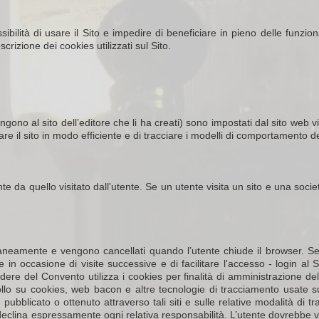
ibilità di usare il Sito e impedire di beneficiare in pieno delle funzion
scrizione dei cookies utilizzati sul Sito.
ono al sito dell’editore che li ha creati) sono impostati dal sito web visi
are il sito in modo efficiente e di tracciare i modelli di comportamento dei
te da quello visitato dall'utente. Se un utente visita un sito e una societ
neamente e vengono cancellati quando l’utente chiude il browser. Se l’
ente in occasione di visite successive e di facilitare l'accesso - log
odere del Convento utilizza i cookies per finalità di amministrazione del s
 su cookies, web bacon e altre tecnologie di tracciamento usate sui si
 pubblicato o ottenuto attraverso tali siti e sulle relative modalità di 
 declina espressamente ogni relativa responsabilità. L’utente dovrebbe ver