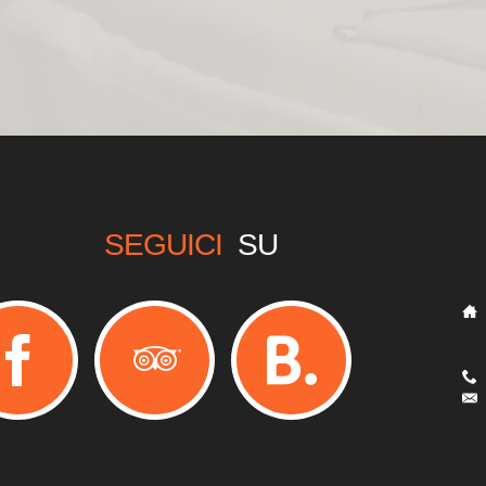
SEGUICI
SU
_
__
__
_
_
__