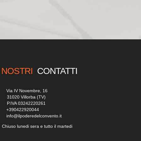
NOSTRI
CONTATTI
__
Via IV Novembre, 16
___
31020 Villorba (TV)
___
P.IVA 03242220261
__
+390422920044
__
info@ilpoderedelconvento.it
_
Chiuso lunedi sera e tutto il martedi