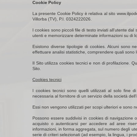
Cookie Policy
La presente Cookie Policy è relativa al sito www.ilpo
Villorba (TV), P.I. 0324222026.
I cookies sono piccoli file di testo inviati all'utente
utenti e memorizzare determinate informazioni su di loro
Esistono diverse tipologie di cookies. Alcuni sono ne
effettuare analisi statistiche, comprendere quali sono l
Il Sito utilizza cookies tecnici e non di profilazione. 
Sito.
Cookies tecnici
I cookies tecnici sono quelli utilizzati al solo fin
necessaria al fornitore di un servizio della società del
Essi non vengono utilizzati per scopi ulteriori e sono n
Possono essere suddivisi in cookies di navigazione o
acquisto o autenticarsi per accedere ad aree riserva
informazioni, in forma aggregata, sul numero degli uten
serie di criteri selezionati (ad esempio, la lingua, i prod