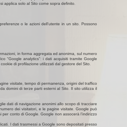
si applica solo al Sito come sopra definito.
 preferenze o le azioni dell'utente in un sito. Possono
informazioni, in forma aggregata ed anonima, sul numero
ifico “Google analytics”: i dati acquisiti tramite Google
okie di profilazione utilizzati dal gestore del Sito.
agine visitate, tempo di permanenza, origini del traffico
omini di terze parti esterni al Sito. Il sito utilizza il
lie dati di navigazione anonimi allo scopo di tracciare
 il numero dei visitatori, e le pagine visitate. Google può
oni per conto di Google. Google non assocerà l’indirizzo
dicati. I dati trasmessi a Google sono depositati presso