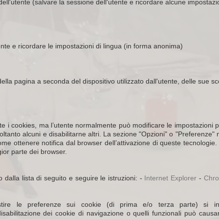
ll'utente (salvare la sessione dell'utente e ricordare alcune impostazio
ente e ricordare le impostazioni di lingua (in forma anonima)
ella pagina a seconda del dispositivo utilizzato dall'utente, delle sue s
i cookies, ma l’utente normalmente può modificare le impostazioni per d
soltanto alcuni e disabilitarne altri. La sezione "Opzioni" o "Preferenze
ome ottenere notifica dal browser dell’attivazione di queste tecnologie. 
gior parte dei browser.
 dalla lista di seguito e seguire le istruzioni: -
Internet Explorer
-
Chr
ire le preferenze sui cookie (di prima e/o terza parte) si inv
isabilitazione dei cookie di navigazione o quelli funzionali può causar