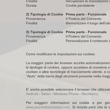
Finalità
Recuperare le impostazioni de
Durata
Cookie persistente
2) Tipologia di Cookie
Prima parte - Funzionale
Provenienza
Il Podere del Convento
Finalità
Memorizzare il luogo dell'ut
3) Tipologia di Cookie
Prima parte - Funzionale
Provenienza
Il Podere del Convento
Finalità
Personalizzare il contenuto d
Come modificare le impostazioni sui cookies
La maggior parte dei browser accetta automaticamente 
le tipologie di cookies, oppure accettare di riceverne 
cookies e altre tecnologie di tracciamento utente, e c
“Aiuto” della barra degli strumenti presente nella mag
E' anche possibile selezionare il browser che utilizzato
Android
-
Safari
-
Windows Phone
-
Blackberry
.
Per maggiori informazioni sui cookie e per gest
www.youronlinechoices.com
. Si ricorda però che la d