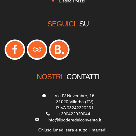
Listino Prezzi
SEGUICI
SU
NOSTRI
CONTATTI
___
Via IV Novembre, 16
_____
31020 Villorba (TV)
_____
P.IVA 03242220261
___
+390422920044
___
info@ilpoderedelconvento.it
___
Chiuso lunedi sera e tutto il martedi